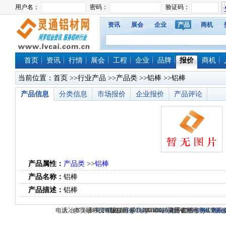
资讯
展会
企业
产品
商机
首页
资讯
行情
展会
工程
企业
品牌
报价
商机
当前位置：
首页
>>
行业产品
>>
产品类
>>
铝棒
>>铝棒
产品信息
分类信息
市场报价
企业报价
产品评论
产品属性：
产品类
>>
铝棒
产品名称：
铝棒
产品描述：
铝棒
电话：(0714)8765286 传真：(0714)8765285 电子邮件：dylt2006@1
大冶市灵通科技有限公司 @ （435100）湖北省大冶市城北
关于我们
版权所有 © 2006-2026灵通铝材网
-
联系我们
-
本站招聘
-
广告服务
鄂ICP备12
-
商业