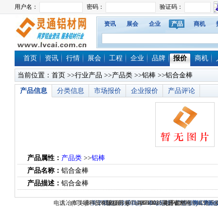
资讯
展会
企业
产品
商机
首页
资讯
行情
展会
工程
企业
品牌
报价
商机
当前位置：
首页
>>
行业产品
>>
产品类
>>
铝棒
>>铝合金棒
产品信息
分类信息
市场报价
企业报价
产品评论
产品属性：
产品类
>>
铝棒
产品名称：
铝合金棒
产品描述：
铝合金棒
电话：(0714)8765286 传真：(0714)8765285 电子邮件：dylt2006@1
大冶市灵通科技有限公司 @ （435100）湖北省大冶市城北
关于我们
版权所有 © 2006-2026灵通铝材网
-
联系我们
-
本站招聘
-
广告服务
鄂ICP备12
-
商业