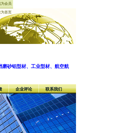
成为会员
设为首页
档磨砂铝型材、工业型材、航空航
馈
企业评论
联系我们