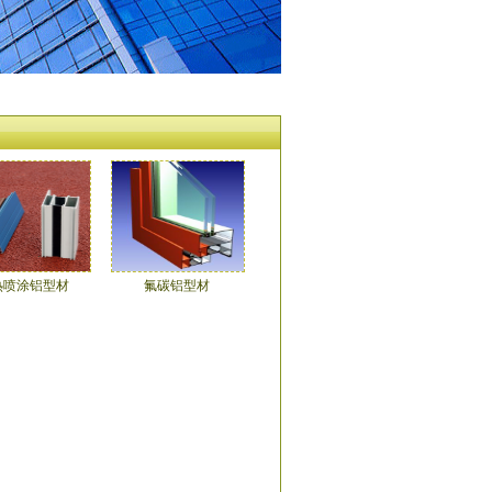
热喷涂铝型材
氟碳铝型材