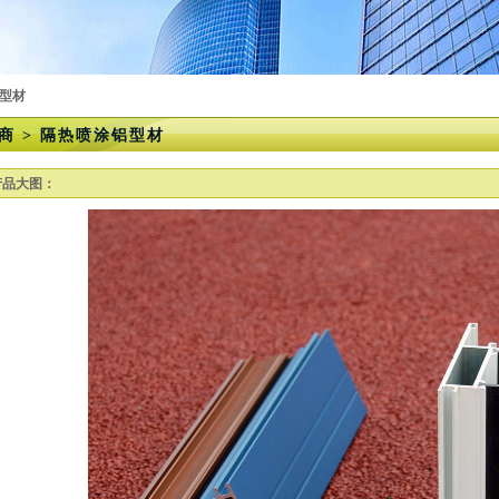
铝型材
商 > 隔热喷涂铝型材
产品大图：