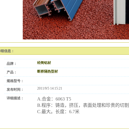
详细信息：
经阁铝材
品牌：
断桥隔热型材
产品：
规格型号：
2011/9/5 14:15:21
发布时间：
详细描述：
A.
合金：
6063 T5
B.
程序：
铸造，
挤压，
表面处理
和
珍贵的
切割
C.最大
。
长度
：
6.7米