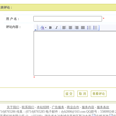
发表评论：
用 户 名：
*
评论内容：
*
提 交
取 消
查看评论
关于我们
-
联系我们
-
本站招聘
-
广告服务
-
商业合作
-
服务内容
-
服务条款
4)8765286 传真：(0714)8765285 电子邮件：dylt2006@163.com QQ群号：558099248 2
灵通科技有限公司 @ （435100）湖北省大冶市城北开发区新冶大道