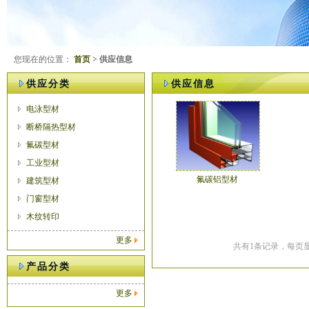
您现在的位置：
首页
> 供应信息
供应分类
供应信息
电泳型材
断桥隔热型材
氟碳型材
工业型材
氟碳铝型材
建筑型材
门窗型材
木纹转印
更多
共有1条记录，每页显
产品分类
更多