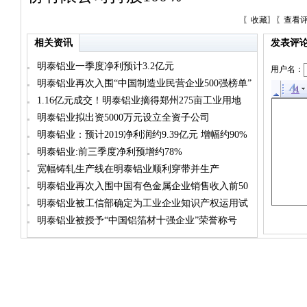
〖
收藏
〗〖
查看
相关资讯
发表评
明泰铝业一季度净利预计3.2亿元
用户名：
明泰铝业再次入围“中国制造业民营企业500强榜单”
1.16亿元成交！明泰铝业摘得郑州275亩工业用地
明泰铝业拟出资5000万元设立全资子公司
明泰铝业：预计2019净利润约9.39亿元 增幅约90%
明泰铝业:前三季度净利预增约78%
宽幅铸轧生产线在明泰铝业顺利穿带并生产
明泰铝业再次入围中国有色金属企业销售收入前50
名榜单
明泰铝业被工信部确定为工业企业知识产权运用试
点企业
明泰铝业被授予“中国铝箔材十强企业”荣誉称号