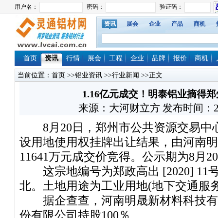
资讯
展会
企业
产品
商机
首页
资讯
行情
展会
工程
企业
品牌
报价
商机
当前位置：
首页
>>
铝业资讯
>>
行业新闻
>>正文
1.16亿元成交！明泰铝业摘得郑
来源：大河财立方 发布时间：2020/8
8月20日，郑州市公共资源交易中心公
设用地使用权挂牌出让结果，由河南明
11641万元成交价竞得。公示期为8月2
这宗地编号为郑政高出 [2020] 1
北。土地用途为工业用地(地下交通服务
据企查查，河南明晟新材料科技有
份有限公司持股100％