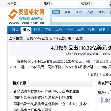
资讯
展会
企业
产品
商机
首页
资讯
行情
展会
工程
企业
品牌
报价
商机
当前位置：
首页
>>
铝业资讯
>>
行业新闻
>>正文
4月铝制品出口8.32亿美元
来源：海关总署 发布时间：2019/5/27 
海关数据，4月铝及其制品出口21.30亿美元，同比下滑1.18%，
2.2%；进口5.25亿美元，同比下降2.75%；前4月累计进口18.38
〖
收藏
〗〖
查看
相关资讯
发表评
新能源汽车铝制品生产基地项目落户淮北市
用户名：
印度对马来西亚铝制品发起反补贴调查
国家铝及铝制品质量监督检验中心（山东）技术中
心项目在滨州签约
铝制品生产厂的防火要求