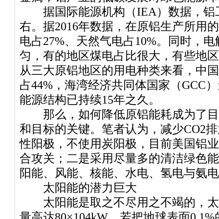
据国际能源机构（IEA）数据，铝工业
右。据2016年数据，在原铝生产所用
电占27%、天然气电占10%。同时，
匀，有的地区煤电占比很大，有些地区
从三大原铝地区的用电种类来看，中国
占44%，海湾经济共同体国家（GCC）
能源结构已持续15年之久。
那么，如何降低原铝能耗成为了目
和目标的关键。笔者认为，减少CO2
性阳极，不使用炭阳极，目前美国铝业
合攻关；二是采用尽量多的清洁绿色能
阳能、风能、核能、水电、氢电与氨电
太阳能的潜力巨大
太阳能是取之不尽用之不竭的，太
量高达80×104kW，若把地球表面0.