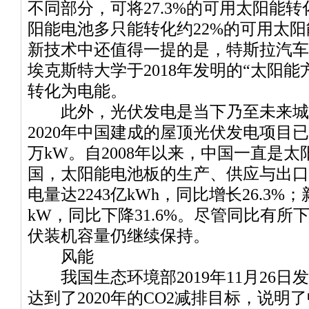
不同部分，可将27.3%的可用太阳能
阳能电池多只能转化约22%的可用太
新技术中还值得一提的是，特斯拉汽车
埃克斯特大学于2018年发明的“太阳
转化为电能。
此外，光伏发电是当下乃至未来城
2020年中国建成的屋顶光伏发电项目已
万kW。自2008年以来，中国一直是
国，太阳能电池板的生产、供应与出口。
电量达2243亿kWh，同比增长26.3%
kW，同比下降31.6%。尽管同比有
伏装机容量仍继续保持。
风能
我国生态环境部2019年11月26日
达到了2020年的CO2减排目标，说