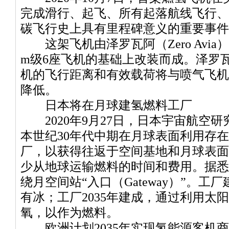
完成滑行、起飞、所有起落航线飞行、
碳飞行史上具有里程碑意义的重要事件
这架飞机由泽罗瓦阿（Zero Avia）
m级6座飞机的基础上改装而成。泽罗
机的飞行距离和有效载荷将与喷气飞机
降低。
日本将在月球建氢燃料工厂
2020年9月27日，日本宇宙航空
本世纪30年代中期在月球表面利用存
厂，以获得往返于空间基地和月球表面
少从地球运输燃料的时间和费用。据悉
绕月空间站“入口（Gateway）”。
有冰；工厂2035年建成，通过利用太
氧，以作为燃料。
欧洲计划2035年实现氢能源客机商