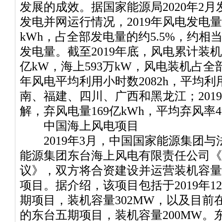
发展的成效。据国家能源局2020年2月
发电并网运行情况，2019年风电发电量40
kWh，占全部发电量的约5.5%，约相当
发电量。截至2019年底，风电累计装机2.
亿kW，海上593万kW，风电装机占全部发
年风电平均利用小时数2082h，平均
南、福建、四川、广西和黑龙江；201
解，弃风电量169亿kWh，平均弃风率
中国海上风电项目
2019年3月，中国国家能源集团与
能源集团东台海上风电有限责任公司《
议》，双方将合资建设并运营装机容量达
项目。据介绍，该项目包括于2019年
期项目，装机容量302MW，以及目前在
的东台五期项目，装机容量200MW。