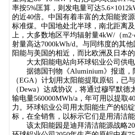
率按5%匡算，则发电量可达5.6×1012
的近40倍。中国有着丰富的太阳能资源，理
标准煤。中国地处北半球，南北距离及东
上，大多数地区平均辐射量4kW/（m2
射量高达7000kWh/d。与同纬度的
阳能与美国的相近，而比欧洲及日本的
大太阳能电站向环球铝业公司供电
据德国刊物《Aluminium》报道
（EGA）计划用太阳能提取原铝，已
（Dewa）达成协议，将通过穆罕默德
输电量560000MWh/a，年可用以提取
力。环球铝业公司用太阳能生产的铝锭冠以“
标，在全销售，以标示它们是用清洁能
该太阳能园是迪拜清洁能源战略205
环球铝业公司2050年生产的原铝中有