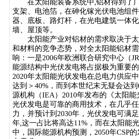
在太阳能装备系统中,铝材得到了广
支架、电池箔，在砷化镓光伏电池组件
器、底板、路灯杆，在光电建筑一体化
墙、屋顶等。
太阳能产业对铝材的需求取决于太
和材料的竞争态势，对全太阳能铝材需
响：一是2006年欧洲联合研究中心（J
能源结构中光伏发电将占据极为重要的
2020年太阳能光状发电在总电力供应中将
达到＞40%，而到本世纪末无疑会达到
源机构（IEA）2010年发布的《太阳
光伏发电是可靠的商用技术，在几乎任
力，并预计到2030年，光伏发电可满足
年,这一占比将高达11%，而在太阳能光
中，国际能源机构预测，2050年CSP的