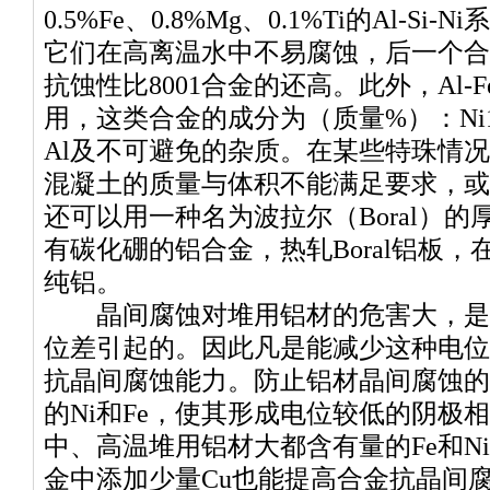
0.5%Fe、0.8%Mg、0.1%Ti的Al-
它们在高离温水中不易腐蚀，后一个合金
抗蚀性比8001合金的还高。此外，Al-F
用，这类合金的成分为（质量%）：Ni1～5
Al及不可避免的杂质。在某些特珠情
混凝土的质量与体积不能满足要求，或
还可以用一种名为波拉尔（Boral）
有碳化硼的铝合金，热轧Boral铝板，
纯铝。
晶间腐蚀对堆用铝材的危害大，是
位差引起的。因此凡是能减少这种电位
抗晶间腐蚀能力。防止铝材晶间腐蚀的
的Ni和Fe，使其形成电位较低的阴极相Al
中、高温堆用铝材大都含有量的Fe和Ni的
金中添加少量Cu也能提高合金抗晶间