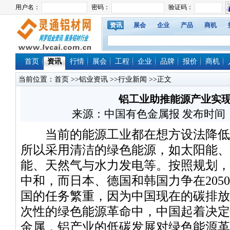
资讯
展会
企业
产品
商机
首页
资讯
行情
展会
工程
企业
品牌
报价
商机
当前位置：
首页
>>
铝业资讯
>>
行业新闻
>>正文
铝工业助推能源产业实
来源：中国有色金属报 发布时间：2021/
当前的能源工业都在想方设法降低
所以采用清洁的绿色能源，如太阳能、
能、天然气与水力发电等。按照规划，我
中和，而日本、德国和韩国力争在205
国的任务繁重，因为中国现在的碳排放
次性的绿色能源革命中，中国起着决定
金属，铝产业的低碳发展对绿色能源革