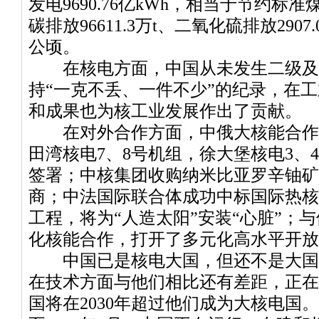
发电9690.76亿kWh，相当于节约标准煤
碳排放96611.3万t、二氧化硫排放2907
公顷。
在核电方面，中国从未发生二级及
持“一克不丢、一件不少”的纪录，在
和成果也为核工业发展作出了贡献。
在对外合作方面，中俄大核能合作
田湾核电7、8号机组，徐大堡核电3、
签署；中核集团收购纳米比亚罗辛铀矿
商；中法国际联合体成功中标国际热核
工程，将为“人造太阳”安装“心脏”；
化核能合作，打开了多元化高水平开放
中国已是核电大国，但还不是大国
在技术方面与他们相比还有差距，正在
国将在2030年超过他们成为大核电国