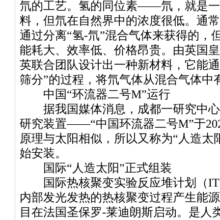
氘的工艺。氢的同位素——氘，就是一
料，但氘在自然界中的浓度很低。通常
通过分离“氢-氘”混合气体来获得的，
能耗大、效率低、价格昂贵。由英国皇
英联合团队设计出一种新材料，它能通
筛分”的过程，将氘气体从混合气体中
中国“环流器二号M”运行
据我国媒体消息，成都一研究中心
研究装置——“中国环流器二号M”于2
原理与太阳相似，所以又称为“人造太阳”
始安装。
国际“人造太阳”正式组装
国际热核聚变实验反应堆计划（IT
内部发光发热的热核聚变过程产生能源。2
目在法国圣保罗-莱迪朗斯启动。是人