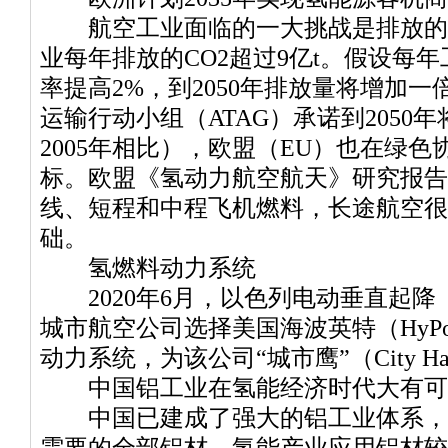
航空工业面临的一大挑战是排放的
业每年排放的CO2超过9亿t。假设每年
率提高2%，到2050年排放量将增加
运输行动小组（ATAG）承诺到2050年
2005年相比），欧盟（EU）也在绿
标。欧盟《氢动力航空航天》研究报告
线、短程和中程飞机燃料，长途航空很
础。
氢燃料动力系统
2020年6月，以色列电动垂直起降（
城市航空公司选择美国海波英特（HyPo
动力系统，为该公司“城市鹰”（City 
中国铝工业在氢能经济时代大有可
中国已建成了强大的铝工业体系，
需要的全部铝材。氢能产业应用铝材较