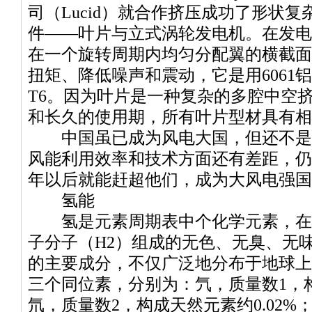
司（Lucid）就合作挤压成功了形状
件——叶片与立式涡轮发电机。在发电
在一个旋转周期内均匀分配翼的横截面
扭矩、降低噪声和震动，它是用6061
T6。因为叶片是一种复杂的多腔中空
和长久的使用期，所有叶片型材具有相
中国虽已成为风电大国，但还不是
风能利用效率和技术方面还有差距，仍需
年以后就能赶超他们，成为大风电强国
氢能
氢是元素周期表中个化学元素，在
子分子（H2）组成的无色、无臭、无
的主要成分，不仅广泛地分布于地球上
三个同位素，分别为：氕，质量数1，构成
氘，质量数2，构成天然元素约0.02%