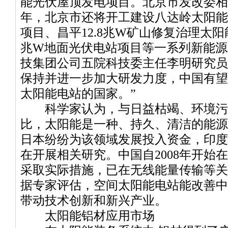
能光伏屋顶发电项目。北京市发改委相
年，北京市还将开工建设八达岭太阳能
项目、昌平12.8兆W矿山修复治理太阳
兆W地面光伏电站项目等一系列新能源
技集团公司五院科技委主任李明研究员20
保持并进一步加大研发力度，中国有望
太阳能电站的国家。”
科学家认为，与日益枯竭、环境污
比，太阳能是一种、持久、清洁的能源
日本纷纷为该领域发展投入资金，印度
在开展相关研究。中国自2008年开始
采取实际措施，已在无线能量传输等关
据专家评估，空间太阳能电站能改善中
带动技术创新和新兴产业。
太阳能铝材应用市场