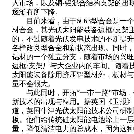
入市场，以及钢-铝混合结构支架的出
逐渐有所下降。
目前来看，由于6063型合金是一个
材合金，其光伏太阳能装备边框/支架
的，不过随着光伏发电技术的不断提升
各样改良型合金和新状态出现。同时，
铝材的一个独立分支，随着市场的兴旺
边框/支架厂与大企业内的车间。随着
太阳能装备除用挤压铝型材外，板材与
量不会很大。
与此同时，开拓“一带一路”市场，
新技术的出现与应用。据英国《卫报》网站
道，英国牛津光伏太阳能技术公司研制
板。他们给传统硅太阳能电池涂上一层
量，降低清洁电力的总成本，因为这种