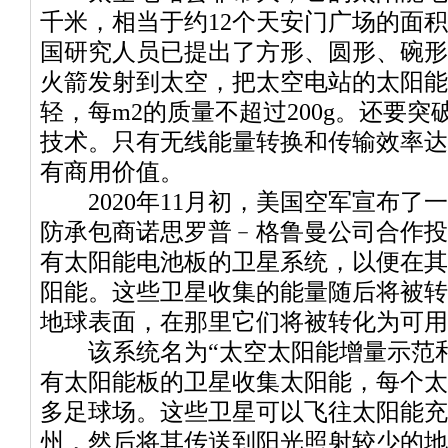
千米，相当于约12个天安门广场的面
国研究人员已提出了方形、圆形、碗形
火箭发射到太空，把太空电站的太阳能
轻，每m2的质量不超过200g。还要
技术。只有无线能量转换和传输效率达
有商用价值。
2020年11月初，美国空军宣布了
防承包商诺思罗普﹣格鲁曼公司合作投
有太阳能电池板的卫星系统，以便在其
阳能。这些卫星收集的能量随后将被转
地球表面，在那里它们将被转化为可用
该系统名为“太空太阳能增量示范和
有太阳能板的卫星收集太阳能，每个太
多足球场。这些卫星可以飞往太阳能充
州，然后将其传送到阳光照射较少的地