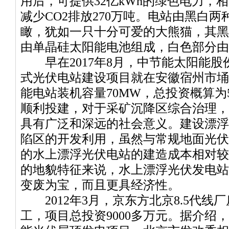
用后，可提供32亿kWh的绿色电力，相
减少CO2排放270万吨。电站由黑白
瞰，犹如一只十分可爱的大熊猫，其黑
由单晶硅太阳能电池组成，白色部分由
早在2017年8月，中节能太阳能股
式光伏电站建设项目就在安徽宿州市埇
能电站装机容量70MW，总投资概算为50
顺利投建，对于采矿沉降区综合治理，
具有广泛和深远的社会意义。建设漂浮
陷区的开发利用，虽然与常规地面光伏
的水上漂浮光伏电站的建造成本相对较
的地貌特征来说，水上漂浮光伏发电站
变废为宝，而且更具经济性。
2012年3月，京东方北京8.5代线
工，项目总投资9000多万元。据介绍