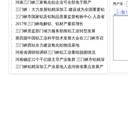
河南三门峡三家氧化铝企业可全部免于限产
用户名：
三门峡：大力发展铝精深加工 建设成为全国重要铝
工业基地
三门峡市国家铝及铝制品质量监督检验中心 入选省
级服务平台
2017年三门峡电解铝、铝材产量双增长
三门峡质监部门倾力服务助推铝工业转型发展
第四届中国铝工业科学技术发展大会在三门峡市召
开
三门峡西站全力建设氧化铝物流基地
河南省调研组调研三门峡铝工业重组脱困情况
河南确定22个千亿级主导产业集群 三门峡市铝精深
加工入选
三门峡铝精深加工产业基地入选河南省重点发展产
业集群名单