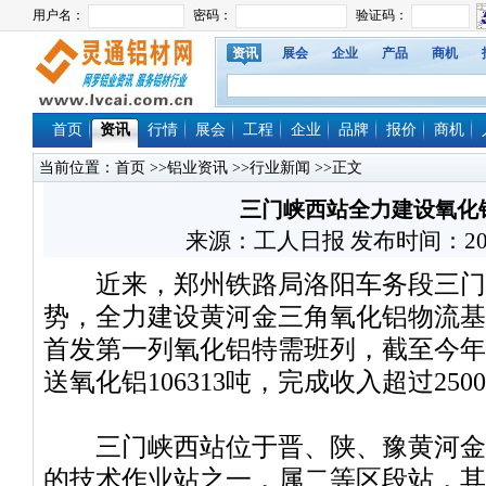
资讯
展会
企业
产品
商机
首页
资讯
行情
展会
工程
企业
品牌
报价
商机
当前位置：
首页
>>
铝业资讯
>>
行业新闻
>>正文
三门峡西站全力建设氧化
来源：工人日报 发布时间：2016/2
近来，郑州铁路局洛阳车务段三门
势，全力建设黄河金三角氧化铝物流基
首发第一列氧化铝特需班列，截至今年
送氧化铝106313吨，完成收入超过250
三门峡西站位于晋、陕、豫黄河金
的技术作业站之一，属二等区段站，其