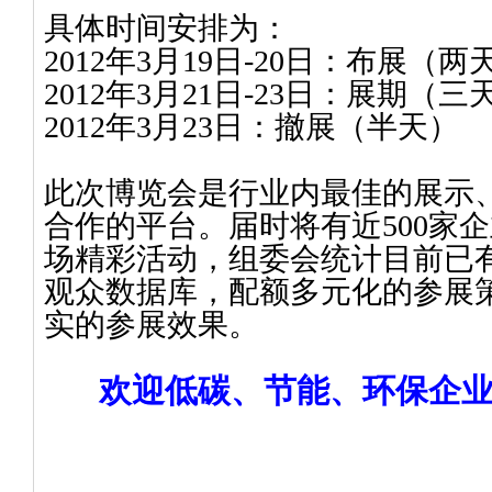
具体时间安排为：
2012
年
3
月
19
日
-20
日：布展（两
2012
年
3
月
21
日
-23
日：展期（三
2012
年
3
月
23
日
：撤展（半天）
此次博览会是行业内最佳的展示
合作的平台。届时将有近
500
家企
场精彩活动，组委会统计目前已
观众数据库，配额多元化的参展
实的参展效果。
欢迎低碳、节能、环保企