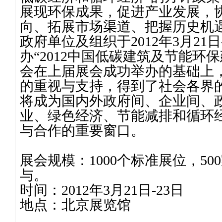
展现环保成果，促进产业发展，
向、拓展市场渠道、把握历史机
政府单位及组织于
2012
年
3
月
21
日
办
“2012
中国低碳建筑及节能环保
会在上届展会成功举办的基础上
的重视与支持，得到了社会各界
将成为国内外政府间、企业间、
业、绿色经济、节能减排和循环
与合作的重要窗口。
展会规模：
1000
个标准展位，
500
与。
时间：
2012
年
3
月
21
日
-23
日
地点：北京展览馆