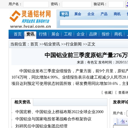
资讯
展会
企业
产品
商机
首页
资讯
行情
展会
工程
企业
品牌
报价
商机
当前位置：
首页
>>
铝业资讯
>>
行业新闻
>>正文
中国铝业前三季度原铝产量276万吨
来源：有色宝 发布时间：2020/11/3 9
中国铝业发布三季度业绩报告，产量方面，前9个月里，原铝产量2
1074万吨，同比增加4.99%。业绩报告表示在建工程减少人民币2
项目达到预定可使用状态转固所致；研发费用同比增加59.6%，
〖
收藏
〗〖
查看
相关资讯
发表评
中国宏桥、中国铝业上榜福布斯2022全球企业2000
用户名：
强
中国铝业与国家电投签署战略合作框架协议
刘祥民任中国铝业集团总经理