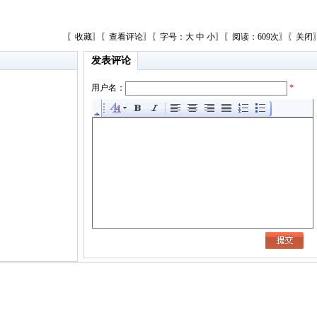
〖
收藏
〗〖
查看评论
〗〖字号：
大
中
小
〗〖阅读：609次〗〖
关闭
发表评论
用户名：
*