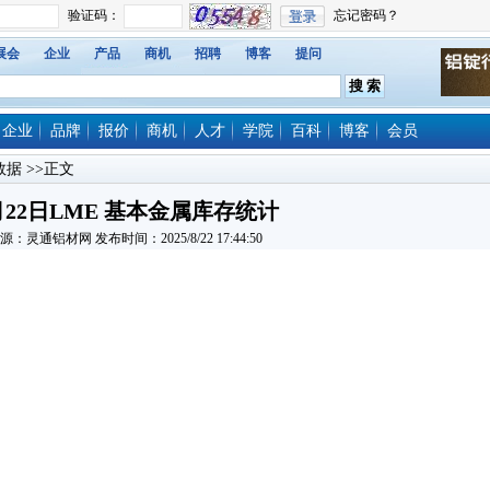
展会
企业
产品
商机
招聘
博客
提问
企业
品牌
报价
商机
人才
学院
百科
博客
会员
数据
>>正文
月22日LME 基本金属库存统计
源：灵通铝材网 发布时间：2025/8/22 17:44:50