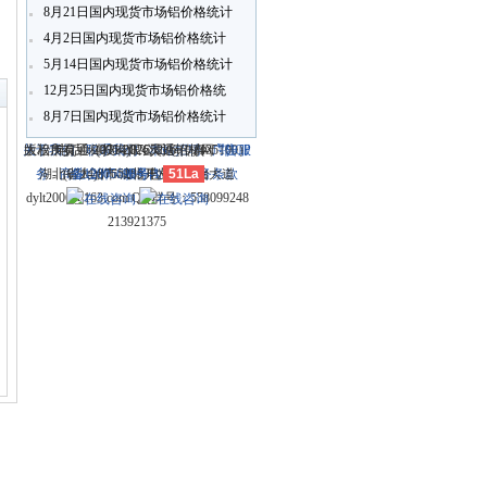
8月21日国内现货市场铝价格统计
4月2日国内现货市场铝价格统计
〗
5月14日国内现货市场铝价格统计
12月25日国内现货市场铝价格统
计
8月7日国内现货市场铝价格统计
关于我们
大冶市灵通科技有限公司 @ （435100）
版权所有 © 2006-2026灵通铝材网
电话：(0714)8765286 传真：
-
联系我们
-
本站招聘
-
广告服
鄂ICP
务
湖北省大冶市城北开发区新冶大道
-
商业合作
(0714)8765285 电子邮件：
备12005698号-1
-
服务内容
51La
-
服务条款
dylt2006@163.com QQ群号：558099248
213921375