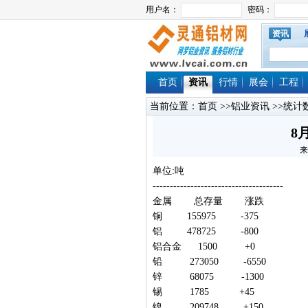
资讯
首页
资讯
行情
展会
工程
当前位置：
首页
>>
铝业资讯
>>
统计
8
来
单位:吨
--------------------------------------
金属 总存量 涨跌
铜 155975 -375
铝 478725 -800
铝合金 1500 +0
铅 273050 -6550
锌 68075 -1300
锡 1785 +45
镍 209748 +150