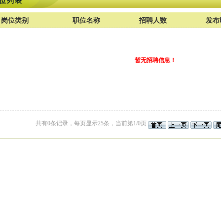
位列表
岗位类别
职位名称
招聘人数
发布
暂无招聘信息！
共有0条记录，每页显示25条，当前第1/0页