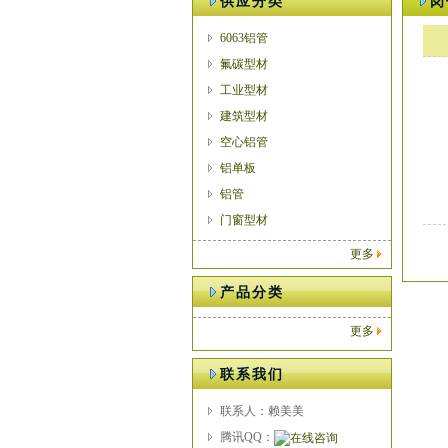
供应分类
岗
6063铝管
氟碳型材
工业型材
建筑型材
空心铝管
铝单板
铝管
门窗型材
更多
产品分类
更多
联系我们
联系人：赖美美
腾讯QQ：