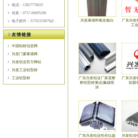
电话：13827776035
传真：0757-66695200
兴发幕墙料氧化银白
广东兴发
电子邮件：31762319079@qq.com
工
友情链接
中国铝材信息网
兴发门窗幕墙网
兴发铝业官方网站
兴发工业铝型材
工业铝型材
广东兴发铝业厂家直断
广东兴发
桥铝型材|氧化|氟碳喷
铝圆
涂
广东兴发铝业性价比超
兴发铝业