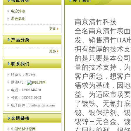
供应分类
关于我们
电泳涂漆
着色氧化
南京清竹科技
更多
全名南京清竹表面
发、销售清竹HA
产品分类
拥有雄厚的技术支
更多
的是只要是本公司
联系我们
量的技术支持，为
联系人：李万根
客户所急，想客户
腾讯QQ：
需求为基础，因地
电话：13905146728
益。为适应市场要
传真：02557210163
了镀铁、无氰打底
电子邮件：djmlwg@sina.com
铋、银保护剂、锡
友情链接
锡锌三元合金、镀
中国铝材信息网
在同行前列，很好