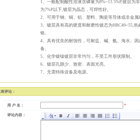
1、一般配制酸性溶液含磷量为8%~13.5%P,镀层
为7%P以下,镀层为晶态，可焊性好。
2、可用于钢、铜、铝、塑料、陶瓷等导体或非金属
3、镀层具有高的硬度和耐磨性镀态为HRC49~55,热处
铬。
4、具有优良的耐蚀性，可耐盐、碱、氨、海水。因
备。
5、化学镀镍镀层非常均匀，不受工件形状限制。
6、镀层孔隙少、致密、表面光亮。
7、无需特殊设备及电源。
发表评论：
用 户 名：
*
评论内容：