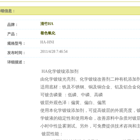
详细信息：
清竹HA
品牌：
着色氧化
产品：
HA-HNI
规格型号：
2011/4/28 7:46:54
发布时间：
详细描述：
HA化学镀镍添加剂
由化学镀镍光亮剂、化学镀镍改善剂二种有机添加
适用底材：铁及不锈钢、铜及铜合金、铝及铝合金
可镀含磷量 ：低磷、中磷、高磷
镀层外观色泽：偏黄、偏白、偏黑
使用本化学镀镍添加剂，可提高镀层的外观亮度，
学镀液的稳定性和使用寿命，改善原料中杂质对镀层性
小时中性盐雾测试。另外，可免费提供技术咨询和
镀层性能：