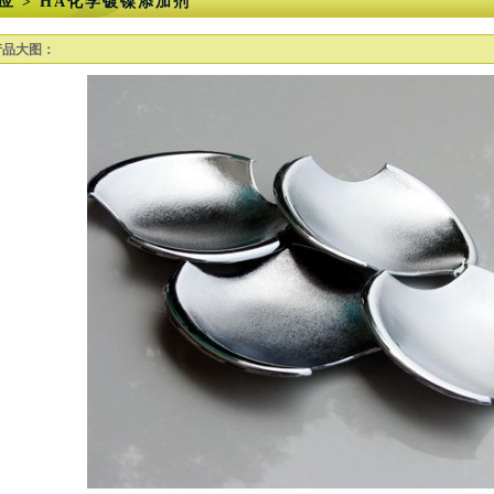
应 > HA化学镀镍添加剂
产品大图：