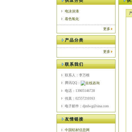
供应分类
供
电泳涂漆
着色氧化
更多
产品分类
更多
联系我们
联系人：李万根
腾讯QQ：
电话：13905146728
传真：02557210163
电子邮件：djmlwg@sina.com
友情链接
中国铝材信息网