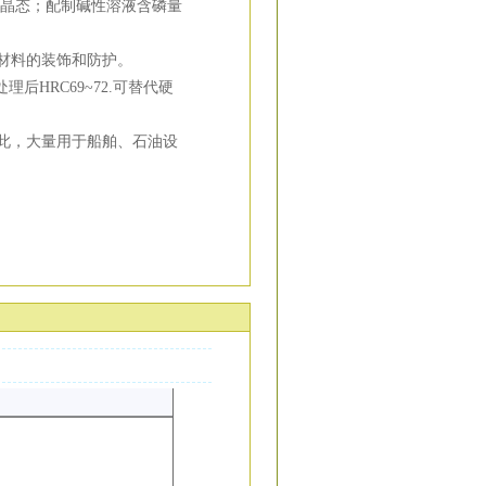
为非晶态；配制碱性溶液含磷量
材料的装饰和防护。
理后HRC69~72.可替代硬
此，大量用于船舶、石油设