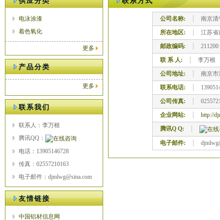
供应分类
联系方式
电泳涂漆
公司名称:
南京清
着色氧化
所在地区:
江苏省
邮政编码:
211200
更多
联 系 人:
李万根
产品分类
公司地址:
南京市
更多
联系电话:
139051
公司传真:
025572
联系我们
企业网站:
http://
联系人：李万根
腾讯Q Q:
腾讯QQ：
电子邮件:
djmlwg
电话：13905146728
传真：02557210163
电子邮件：djmlwg@sina.com
友情链接
中国铝材信息网