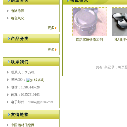
供应分类
供应信息
电泳涂漆
着色氧化
更多
产品分类
铝活塞镀铁添加剂
HA化
更多
联系我们
共有3条记录，每页显
联系人：李万根
腾讯QQ：
电话：13905146728
传真：02557210163
电子邮件：djmlwg@sina.com
友情链接
中国铝材信息网