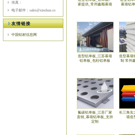
传真：
家提供_常州鑫顺幕墙
幕墙铝
电子邮件：sales@xinshun.co
友情链接
中国铝材信息网
造型铝单板_江苏幕墙
造型幕墙
铝单板_包柱铝单板
制 常州
氟碳铝单板_江苏厂家
长三角实
直销_幕墙铝单板_支持
墙造
定制