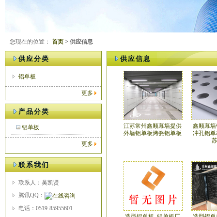
您现在的位置：
首页
> 供应信息
供应分类
供应信息
铝单板
更多
产品分类
江苏常州鑫顺幕墙提供
鑫顺幕墙
铝单板
外墙铝单板烤瓷铝单板
冲孔铝单
更多
联系我们
联系人：吴凯贤
腾讯QQ：
电话：0519-85955601
造型铝单板_铝单板厂
造型铝单