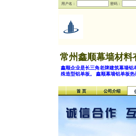
用户名：
密码：
常州鑫顺幕墙材料
鑫顺企业是长三角老牌建筑幕墙铝单
殊造型铝单板。 鑫顺幕墙铝单板热
首 页
公司介绍