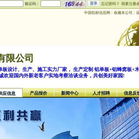
验证码：
忘记密码？
我要注册
中国铝材信息网
┊
收藏本公司
┊
有限公司
板设计、生产、施工实力厂家， 生产定制 铝单板+铝蜂窝板+
诚欢迎国内外新老客户实地考察洽谈业务，共创美好家园!
产品报价
新闻中心
人才招聘
信息反
供应信息