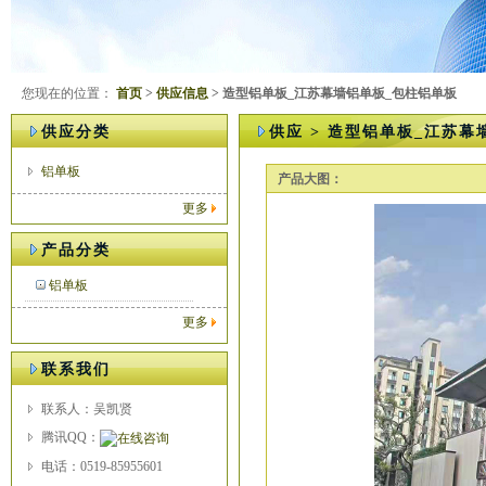
您现在的位置：
首页
>
供应信息
> 造型铝单板_江苏幕墙铝单板_包柱铝单板
供应分类
供应 > 造型铝单板_江苏
铝单板
产品大图：
更多
产品分类
铝单板
更多
联系我们
联系人：吴凯贤
腾讯QQ：
电话：0519-85955601