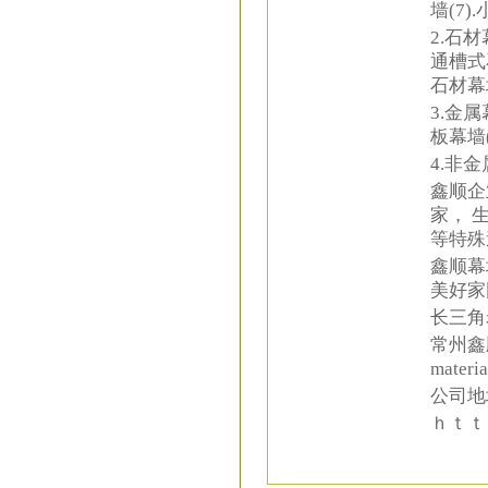
墙(7
2.石材
通槽式
石材幕
3.金属
板幕墙(
4.非金
鑫顺企
家， 
等特殊
鑫顺幕
美好家
长三角
常州鑫顺幕
material
公司地
ｈｔｔ