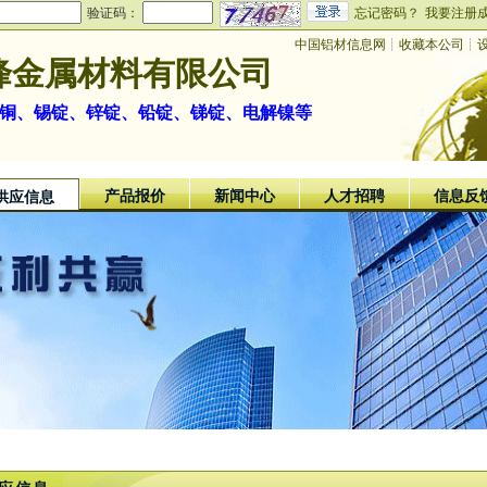
验证码：
忘记密码？
我要注册
中国铝材信息网
┊
收藏本公司
┊
峰金属材料有限公司
解铜、锡锭、锌锭、铅锭、锑锭、电解镍等
产品报价
新闻中心
人才招聘
信息反
供应信息