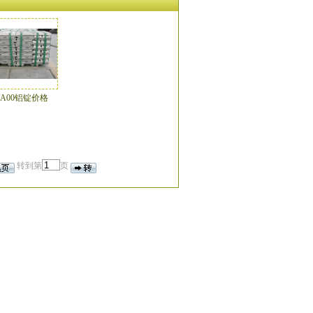
 A00铝锭价格
转到第
页