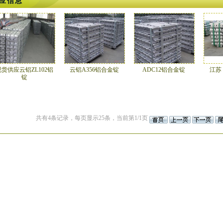
应信息
现货供应云铝ZL102铝
云铝A356铝合金锭
ADC12铝合金锭
江苏
锭
共有4条记录，每页显示25条，当前第1/1页