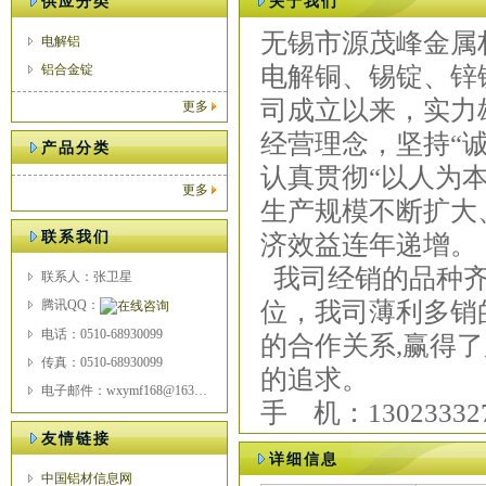
供应分类
关于我们
无锡市源茂峰金属
电解铝
铝合金锭
电解铜、锡锭、锌
司成立以来，实力
更多
经营理念，坚持“
产品分类
认真贯彻“以人为
更多
生产规模不断扩大
联系我们
济效益连年递增。
我司经销的品种齐
联系人：张卫星
腾讯QQ：
位，我司薄利多销
电话：0510-68930099
的合作关系,赢得
传真：0510-68930099
的追求。
电子邮件：wxymf168@163.com
手 机：13023332
友情链接
详细信息
中国铝材信息网