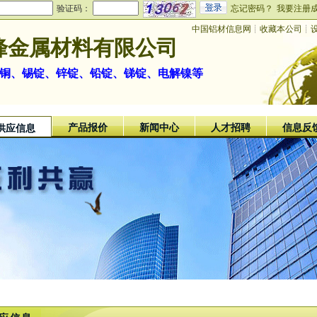
验证码：
忘记密码？
我要注册
中国铝材信息网
┊
收藏本公司
┊
峰金属材料有限公司
解铜、锡锭、锌锭、铅锭、锑锭、电解镍等
产品报价
新闻中心
人才招聘
信息反
供应信息