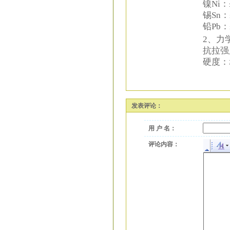
镍Ni：
锡Sn：
铅Pb：
2、力
抗拉强度
硬度：≥9
发表评论：
用 户 名：
评论内容：