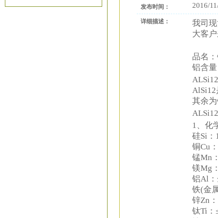
2016/11
发布时间：
详细描述：
我司现
大客户
品名：
铝含量：
ALS
AlS
其余为
ALS
1、化
硅Si：1
铜Cu：1
锰Mn：0
镁Mg：0
铝Al
铁(金属
锌Zn：
钛Ti：