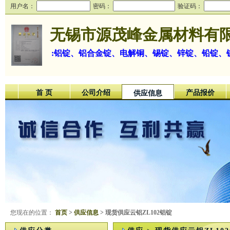
用户名：
密码：
验证码：
无锡市源茂峰金属材料有
:铝锭、铝合金锭、电解铜、锡锭、锌锭、铅锭、
首 页
公司介绍
产品报价
供应信息
您现在的位置：
首页
>
供应信息
> 现货供应云铝ZL102铝锭