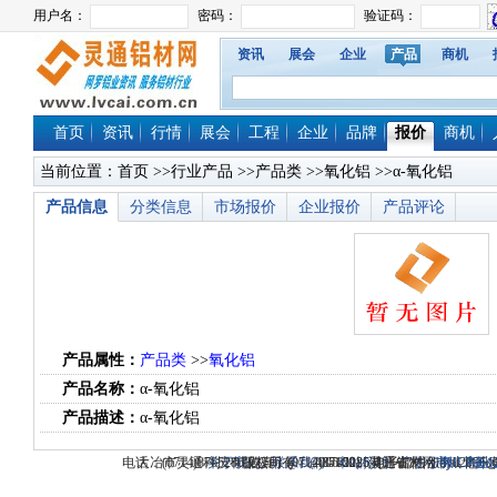
资讯
展会
企业
产品
商机
首页
资讯
行情
展会
工程
企业
品牌
报价
商机
当前位置：
首页
>>
行业产品
>>
产品类
>>
氧化铝
>>α-氧化铝
产品信息
分类信息
市场报价
企业报价
产品评论
产品属性：
产品类
>>
氧化铝
产品名称：
α-氧化铝
产品描述：
α-氧化铝
电话：(0714)8765286 传真：(0714)8765285 电子邮件：dylt2006@1
大冶市灵通科技有限公司 @ （435100）湖北省大冶市城北
关于我们
版权所有 © 2006-2026灵通铝材网
-
联系我们
-
本站招聘
-
广告服务
鄂ICP备12
-
商业