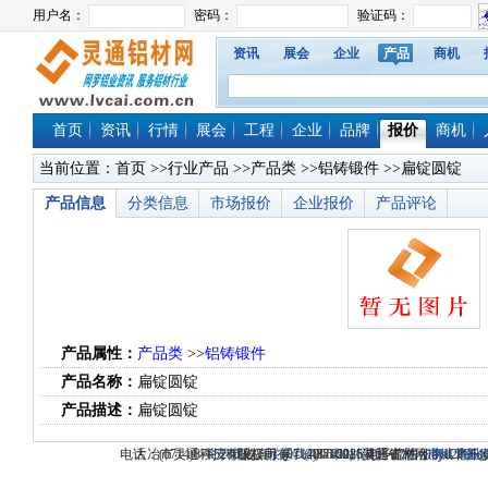
资讯
展会
企业
产品
商机
首页
资讯
行情
展会
工程
企业
品牌
报价
商机
当前位置：
首页
>>
行业产品
>>
产品类
>>
铝铸锻件
>>扁锭圆锭
产品信息
分类信息
市场报价
企业报价
产品评论
产品属性：
产品类
>>
铝铸锻件
产品名称：
扁锭圆锭
产品描述：
扁锭圆锭
电话：(0714)8765286 传真：(0714)8765285 电子邮件：dylt2006@1
大冶市灵通科技有限公司 @ （435100）湖北省大冶市城北
关于我们
版权所有 © 2006-2026灵通铝材网
-
联系我们
-
本站招聘
-
广告服务
鄂ICP备12
-
商业