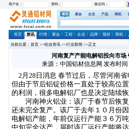
资讯
展会
企业
产品
商机
首页
资讯
行情
展会
工程
企业
品牌
报价
商机
当前位置：
首页
>>
铝业资讯
>>
行业新闻
>>正文
河南复产产能电解铝投向市场
来源：中国铝材信息网 发布时间：2011
2月28日消息 春节过后，尽管河南
但由于节后铝锭价格一直处于较高位置
的利润，很多电解铝厂也是决定陆续恢
河南神火铝业：该厂于春节后恢复
还未完全复产。该厂于去年１０月份因
电解铝产能，年前仅运行产能３６万吨
中旬完全达产，届时该厂运行产能将达