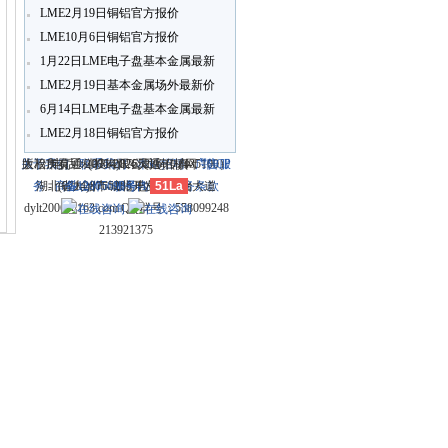
LME2月19日铜铝官方报价
LME10月6日铜铝官方报价
1月22日LME电子盘基本金属最新
报价(16:30)
LME2月19日基本金属场外最新价
及升贴水
6月14日LME电子盘基本金属最新
报价(11:30)
LME2月18日铜铝官方报价
关于我们
大冶市灵通科技有限公司 @ （435100）
版权所有 © 2006-2026灵通铝材网
电话：(0714)8765286 传真：
-
联系我们
-
本站招聘
-
广告服
鄂ICP
务
湖北省大冶市城北开发区新冶大道
-
商业合作
(0714)8765285 电子邮件：
备12005698号-1
-
服务内容
51La
-
服务条款
dylt2006@163.com QQ群号：558099248
213921375