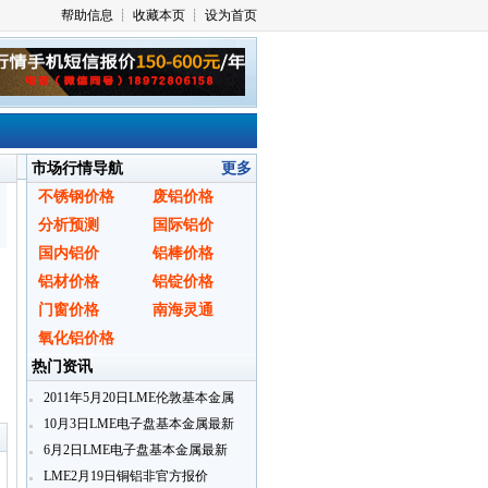
市场行情导航
更多
不锈钢价格
废铝价格
分析预测
国际铝价
国内铝价
铝棒价格
铝材价格
铝锭价格
门窗价格
南海灵通
氧化铝价格
热门资讯
2011年5月20日LME伦敦基本金属
〗
收盘价格行情
10月3日LME电子盘基本金属最新
报价(9:20)
6月2日LME电子盘基本金属最新
报价(16:00)
LME2月19日铜铝非官方报价