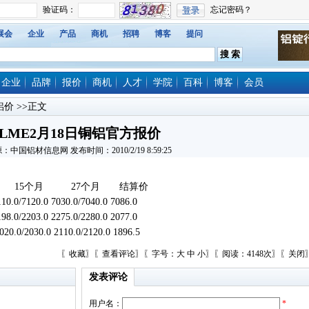
展会
企业
产品
商机
招聘
博客
提问
企业
品牌
报价
商机
人才
学院
百科
博客
会员
铝价
>>正文
LME2月18日铜铝官方报价
：中国铝材信息网 发布时间：2010/2/19 8:59:25
5个月 27个月 结算价
.0/7120.0 7030.0/7040.0 7086.0
.0/2203.0 2275.0/2280.0 2077.0
0.0/2030.0 2110.0/2120.0 1896.5
〖
收藏
〗〖
查看评论
〗〖字号：
大
中
小
〗〖阅读：4148次〗〖
关闭
发表评论
用户名：
*