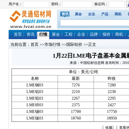
资讯
展会
企业
产品
商机
首页
资讯
行情
展会
工程
企业
品牌
报价
商机
当前位置：
首页
>>
市场行情
>>
国际铝价
>>正文
1月22日LME电子盘基本金属最新
来源：中国铝材信息网 发布时间：2010/1/22
单位：美元/公吨
名称
最新
昨收
LME铜03
7276
7280
LME铝03
2210
2238
LME铅03
2267
2295
LME锌03
2375
2427
LME锡03
17700
17750
LME镍03
18760
18950
〖
收藏
〗〖
查看