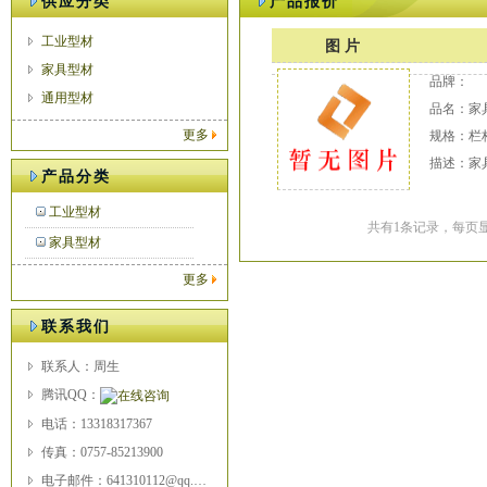
供应分类
产品报价
工业型材
图 片
家具型材
品牌：
通用型材
品名：家
更多
规格：栏杆
描述：家
产品分类
工业型材
共有1条记录，每页显
家具型材
更多
联系我们
联系人：周生
腾讯QQ：
电话：13318317367
传真：0757-85213900
电子邮件：641310112@qq.com