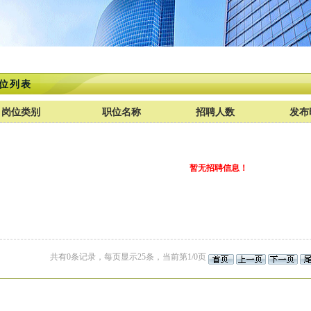
位列表
岗位类别
职位名称
招聘人数
发布
暂无招聘信息！
共有0条记录，每页显示25条，当前第1/0页