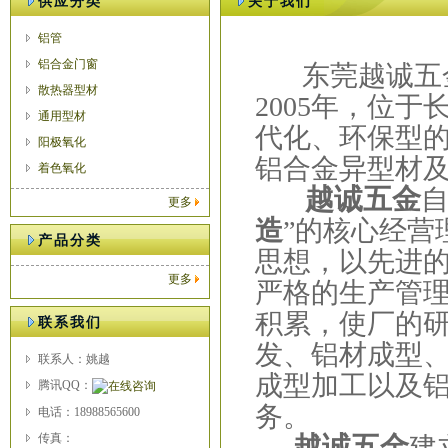
供应分类
关于我们
铝管
铝合金门窗
东莞越诚五
散热器型材
2005
年，位于
通用型材
代化、环保型
阳极氧化
铝合金异型材
着色氧化
越诚五金
更多
造
”
的核心经营
产品分类
思想，以先进
更多
严格的生产管
积累，使厂的
联系我们
发、铝材成型
联系人：姚越
成型加工以及
腾讯QQ：
务。
电话：18988565600
传真：
越诚五金
建