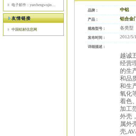
电子邮件：yuechengwujin@163.com
中铝
品牌：
友情链接
铝合金
产品：
各类型
规格型号：
中国铝材信息网
2012/5/
发布时间：
详细描述：
越诚
经营
的生
和品
和生
氧化
着色
加工
外壳
属外
壳
,A