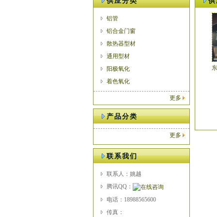
供应分类
供
铝管
铝合金门窗
散热器型材
通用型材
阳极氧化
着色氧化
更多
产品分类
更多
联系我们
联系人：姚越
腾讯QQ：
电话：18988565600
传真：