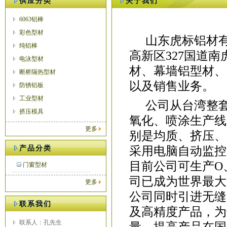
供应分类
关于我们
6063铝棒
彩色型材
山东虎标铝材
纯铝棒
高新区327国道
电泳型材
材、幕墙铝型材、
断桥隔热型材
以及销售业务。
防锈铝板
工业型材
公司从台湾整
挤压模具
氧化、喷涂生产线
更多
别是均质、挤压、
产品分类
采用电脑自动监控
目前公司可生产O、
门窗型材
司已成为世界最大
更多
公司同时引进无缝
联系我们
及高精度产品，为
联系人：孔先生