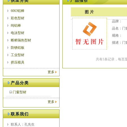
供应分类
产品报价
6063铝棒
图 片
彩色型材
品牌：
纯铝棒
品名：门
电泳型材
规格：
断桥隔热型材
描述：门
防锈铝板
工业型材
共有1条记录，每页显
挤压模具
更多
产品分类
门窗型材
更多
联系我们
联系人：孔先生