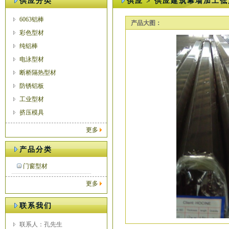
供应分类
供应 > 供应建筑幕墙加工低
6063铝棒
产品大图：
彩色型材
纯铝棒
电泳型材
断桥隔热型材
防锈铝板
工业型材
挤压模具
更多
产品分类
门窗型材
更多
联系我们
联系人：孔先生