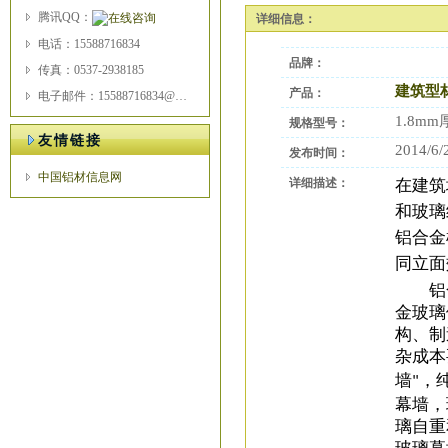
腾讯QQ：
详细信息：
电话：15588716834
品牌：
传真：0537-2938185
建筑型
产品：
电子邮件：15588716834@163.com
1.8mm
规格型号：
友情链接
2014/6/
发布时间：
中国铝材信息网
在建筑
详细描述：
和玻璃
铝合金
同立面
铝合
金玻璃
构、制
杂成本
墙
，
"
幕墙，
璃自重
玻璃幕