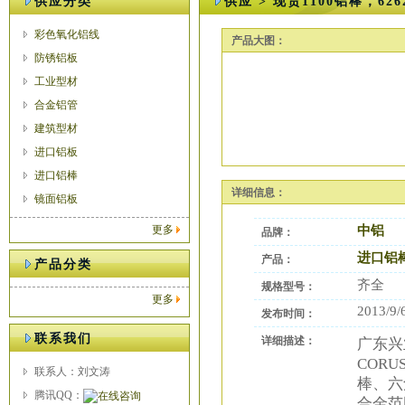
供应分类
供应 > 现货1100铝棒，62
彩色氧化铝线
产品大图：
防锈铝板
工业型材
合金铝管
建筑型材
进口铝板
进口铝棒
详细信息：
镜面铝板
更多
中铝
品牌：
进口铝
产品：
产品分类
齐全
规格型号：
更多
2013/9/
发布时间：
联系我们
详细描述：
广东兴
COR
联系人：刘文涛
棒、六
腾讯QQ：
合金范围: