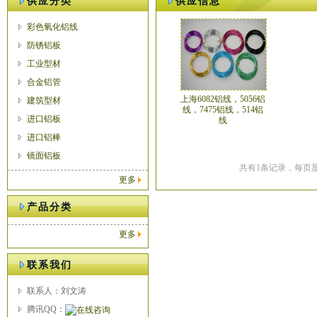
供应分类
供应信息
彩色氧化铝线
防锈铝板
工业型材
合金铝管
上海6082铝线，5056铝
建筑型材
线，7475铝线，514铝
进口铝板
线
进口铝棒
镜面铝板
共有1条记录，每页显
更多
产品分类
更多
联系我们
联系人：刘文涛
腾讯QQ：