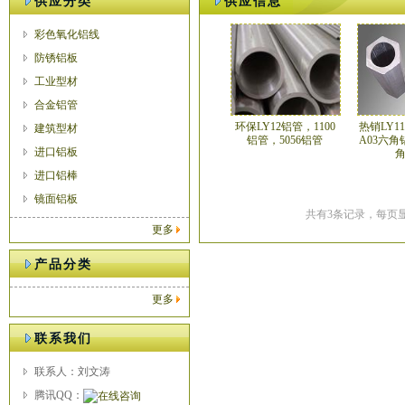
供应分类
供应信息
彩色氧化铝线
防锈铝板
工业型材
合金铝管
环保LY12铝管，1100
热销LY1
建筑型材
铝管，5056铝管
A03六角
进口铝板
进口铝棒
镜面铝板
共有3条记录，每页显
更多
产品分类
更多
联系我们
联系人：刘文涛
腾讯QQ：