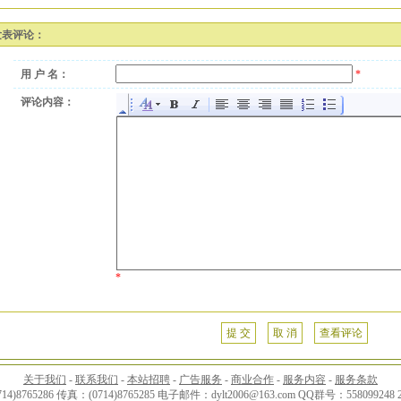
发表评论：
用 户 名：
*
评论内容：
*
提 交
取 消
查看评论
关于我们
-
联系我们
-
本站招聘
-
广告服务
-
商业合作
-
服务内容
-
服务条款
4)8765286 传真：(0714)8765285 电子邮件：dylt2006@163.com QQ群号：558099248 2