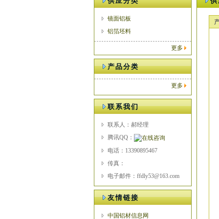
供应分类
供
镜面铝板
铝箔坯料
更多
产品分类
更多
联系我们
联系人：郝经理
腾讯QQ：
电话：13390895467
传真：
电子邮件：ffdly53@163.com
友情链接
中国铝材信息网