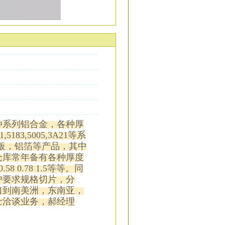
种系列铝合金，各种厚
,5183,5005,3A21等系
板，铝箔等产品，其中
仓库常年备有各种厚度
8 0.58 0.78 1.5等等。同
户要求规格切片，分
口到南美洲，东南亚，
士洽谈业务，郝经理