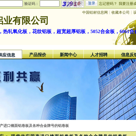
验证码：
忘记密码？
我要注册
中国铝材信息网
┊
收藏本公司
┊
铝业有限公司
热轧氧化板，花纹铝板，超宽超厚铝板，5052合金板，6061合
产品报价
新闻中心
人才招聘
信息反
供应信息
国产进口镜面铝卷板及各种合金牌号的铝卷板