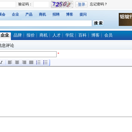
展会
企业
产品
商机
招聘
博客
提问
企业
品牌
报价
商机
人才
学院
百科
博客
会员
信息评论
*