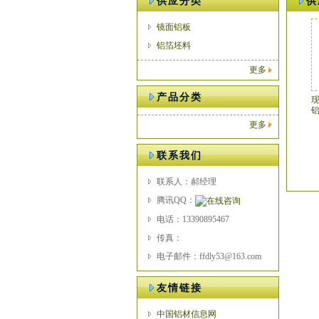
供应分类
供
镜面铝板
铝箔坯料
更多
产品分类
更多
联系我们
联系人：郝经理
腾讯QQ：
电话：13390895467
传真：
电子邮件：ffdly53@163.com
友情链接
中国铝材信息网