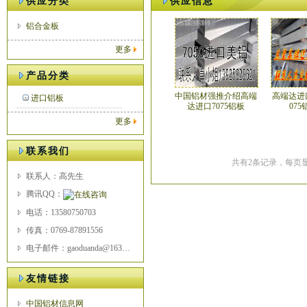
供应分类
供应信息
铝合金板
更多
产品分类
中国铝材强推介绍高端
高端达进口
进口铝板
达进口7075铝板
07
更多
联系我们
共有2条记录，每页显
联系人：高先生
腾讯QQ：
电话：13580750703
传真：0769-87891556
电子邮件：gaoduanda@163.com
友情链接
中国铝材信息网