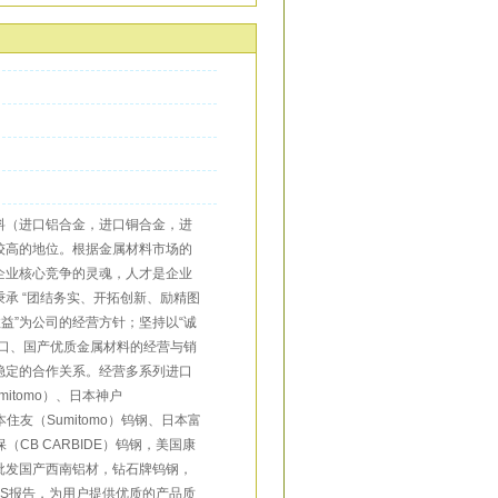
料（进口铝合金，进口铜合金，进
较高的地位。根据金属材料市场的
企业核心竞争的灵魂，人才是企业
承 “团结务实、开拓创新、励精图
益”为公司的经营方针；坚持以“诚
口、国产优质金属材料的经营与销
稳定的合作关系。经营多系列进口
mitomo）、日本神户
本住友（Sumitomo）钨钢、日本富
保（CB CARBIDE）钨钢，美国康
批发国产西南铝材，钻石牌钨钢，
GS报告，为用户提供优质的产品质