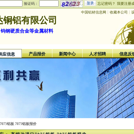
验证码：
忘记密码？
我要注册
中国铝材信息网
┊
收藏本公司
┊
达铜铝有限公司
 钨钢硬质合金等金属材料
产品报价
新闻中心
人才招聘
信息反
供应信息
075铝板 7075铝板报价