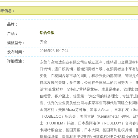
详细信息：
品牌：
铝合金板
产品：
齐全
规格型号：
2016/5/23 19:17:24
发布时间：
详细描述：
东莞市高端达实业有限公司自成立至今，经销进口金属原材
口钨钢，进口模具钢）畅销消费者市场，在消费者当中享有
变化，在稳固占领市场的同时，积极强化内部管理。管理是
持续发展的关键，多年来，公司在全体员工的共同努力下，秉
治”的企业精神，坚持以“营销是龙头、质量是生命、管理出效
信经营、客户至上、信誉第一”为公司的服务理念，专注于进
售。优秀的企业资质使公司与多家零售商和代理商建立长期
金属材料：美国Alcoa芬可乐、加拿大Alcan、日本住友（Su
（KOBELCO）铝合金，美国肯纳（Kennameta）钨钢、日
士（FUJIFILM）钨钢、日本桑阿洛伊（ROBLLOY）台湾春
卡斯特铜合金，德国黄铜，日本大同、德国葛利兹模具钢，
抚顺模具钢，提供材质书证明/欧洲环保标准ROHS指令的S