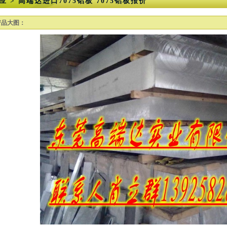
应 > 高端达进口7075铝板 7075铝板报价
产品大图：