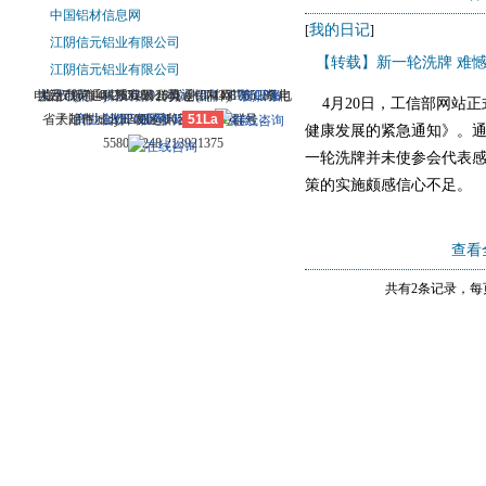
中国铝材信息网
我的日记
[
]
江阴信元铝业有限公司
【转载】新一轮洗牌 难
江阴信元铝业有限公司
电话：(0714)8765286 传真：(0714)8765285 电
大冶市灵通科技有限公司 @ （435100）湖北
关于我们
版权所有 © 2006-2026灵通铝材网
-
联系我们
-
本站招聘
-
广告服务
鄂ICP备
-
4月20日，工信部网站正
省大冶市城北开发区新冶大道
子邮件：dylt2006@163.com QQ群号：
商业合作
12005698号-1
-
服务内容
51La
-
服务条款
健康发展的紧急通知》。
558099248 213921375
一轮洗牌并未使参会代表感
策的实施颇感信心不足。
查看
共有2条记录，每