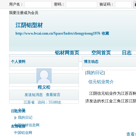
用户名：
密码：
验证码：
我要注册成为会员
江阴铝型材
http://www.lvcai.com.cn/Space/Index/chengyisong1976
收藏
铝材网首页
空间首页
日志
个人资料
博主动态
我的日记
[
]
信元铝业简介
程义松
江阴信元铝业作为江苏百舸
发送短消息
查看留言
济发达的长江金三角江苏江
江苏省
访问：55189次
全部
日志分类
我的日记
中国铝材信息网
友情链接
中国铝业网
查看