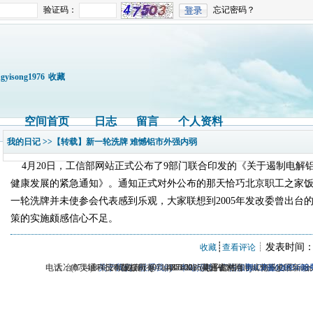
验证码：
忘记密码？
ngyisong1976
收藏
空间首页
日志
留言
个人资料
我的日记
>>【转载】新一轮洗牌 难憾铝市外强内弱
4月20日，工信部网站正式公布了9部门联合印发的《关于遏制电解
健康发展的紧急通知》。通知正式对外公布的那天恰巧北京职工之家
一轮洗牌并未使参会代表感到乐观，大家联想到2005年发改委曾出台
策的实施颇感信心不足。
┊
┊发表时间：20
收藏
查看评论
电话：(0714)8765286 传真：(0714)8765285 电子邮件：dylt2006@163.com
大冶市灵通科技有限公司 @ （435100）湖北省大冶市城北开发区新
关于我们
版权所有 © 2006-2026灵通铝材网
-
联系我们
-
本站招聘
-
广告服务
鄂ICP备12005698
-
商业合作
-
服