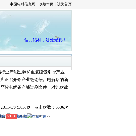
中国铝材信息网
┊
收藏本页
┊
设为首页
信元铝材，处处光彩！
铝行业产能过剩和重复建设引导产业
饭店正召开铝产业链论坛。电解铝的新
的严控电解铝产能过剩文件，对此次政
11/6/8 9:03:49┊点击次数：3506次
 QQ群号：558099248 213921375
冶大道
号-1
务内容
51La
-
服务条款