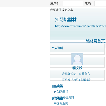
用户名：
密码：
我要注册成为会员
江阴铝型材
http://www.lvcai.com.cn/Space/Index/che
铝材网首页
个人资料
程义松
发送短消息
查看留言
江苏省
访问：55152次
全部
日志分类
我的日记
中国铝材信息网
友情链接
中国铝业网