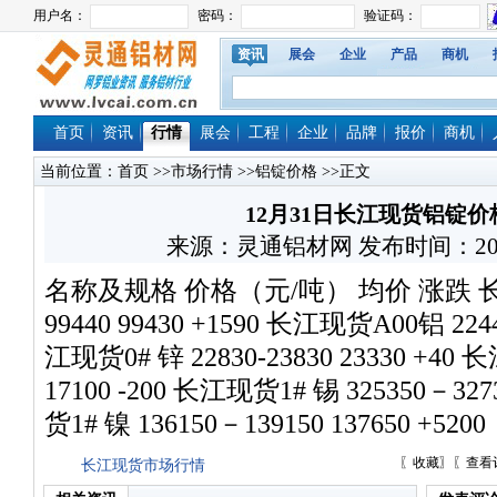
资讯
展会
企业
产品
商机
首页
资讯
行情
展会
工程
企业
品牌
报价
商机
当前位置：
首页
>>
市场行情
>>
铝锭价格
>>正文
12月31日长江现货铝锭
来源：灵通铝材网 发布时间：2025/12
名称及规格 价格（元/吨） 均价 涨跌 长江
99440 99430 +1590 长江现货A00铝 2244
江现货0# 锌 22830-23830 23330 +40 
17100 -200 长江现货1# 锡 325350－327
货1# 镍 136150－139150 137650 +5200
〖
收藏
〗〖
查看
长江现货市场行情