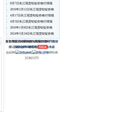
8月7日长江现货铝锭价格行情报
价
2010年2月12日长江现货铝锭价格
行情报价
4月17日长江现货铝锭价格行情报
4月3日长江现货铝锭价格行情报
价
2010年1月8日长江现货铝锭价格
〗
行情报价
2024年5月24日长江现货铝锭价格
行情报价
关于我们
大冶市灵通科技有限公司 @ （435100）
版权所有 © 2006-2026灵通铝材网
电话：(0714)8765286 传真：
-
联系我们
-
本站招聘
-
广告服
鄂ICP
务
湖北省大冶市城北开发区新冶大道
-
商业合作
(0714)8765285 电子邮件：
备12005698号-1
-
服务内容
51La
-
服务条款
dylt2006@163.com QQ群号：558099248
213921375