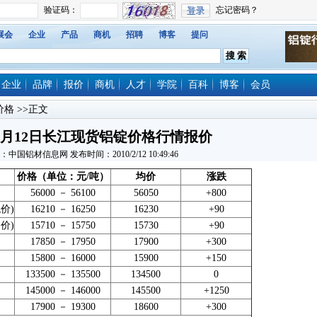
展会
企业
产品
商机
招聘
博客
提问
企业
品牌
报价
商机
人才
学院
百科
博客
会员
价格
>>正文
年2月12日长江现货铝锭价格行情报价
：中国铝材信息网 发布时间：2010/2/12 10:49:46
价格（单位：元
/
吨）
均价
涨跌
56000 － 56100
56050
+800
价)
16210 － 16250
16230
+90
价)
15710 － 15750
15730
+90
17850 － 17950
17900
+300
15800 － 16000
15900
+150
133500 － 135500
134500
0
145000 － 146000
145500
+1250
17900 － 19300
18600
+300