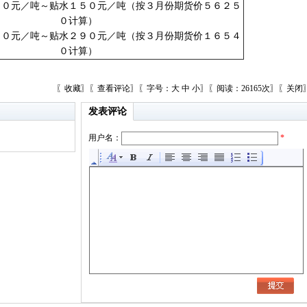
５０元／吨～贴水１５０元／吨（按３月份期货价５６２５
０计算）
３０元／吨～贴水２９０元／吨（按３月份期货价１６５４
０计算）
〖
收藏
〗〖
查看评论
〗〖字号：
大
中
小
〗〖阅读：26165次〗〖
关闭
发表评论
用户名：
*